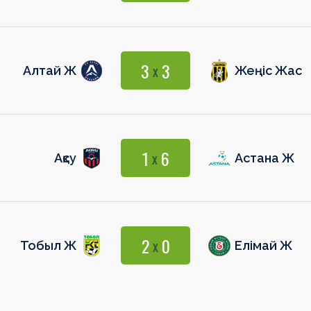
3
3
x
Алтай Ж
Жеңіс Жас
1
6
x
Ақсу
Астана Ж
2
0
x
Тобыл Ж
Елімай Ж