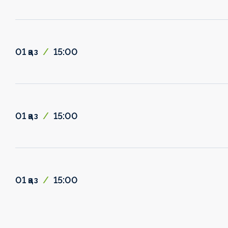
01 қаз
/
15:00
01 қаз
/
15:00
01 қаз
/
15:00