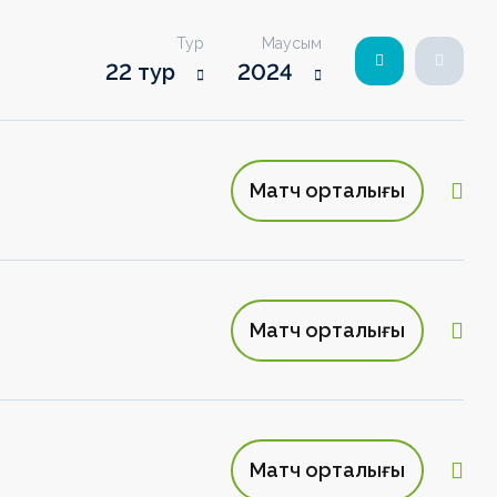
Тур
Маусым
22 тур
2024
Матч орталығы
Матч орталығы
Матч орталығы