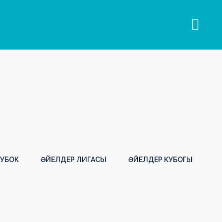
КУБОК
ӘЙЕЛДЕР ЛИГАСЫ
ӘЙЕЛДЕР КУБОГЫ