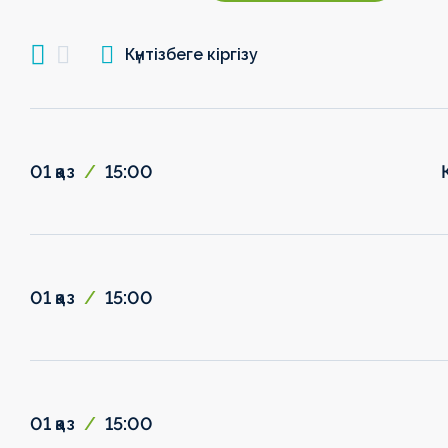
Күнтізбеге кіргізу
01 қаз
/
15:00
01 қаз
/
15:00
01 қаз
/
15:00