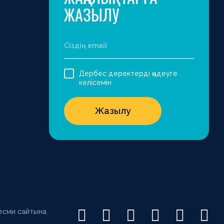
ЖАЗЫЛУ
Дербес деректерді өңдеуге
келісемін
Жазылу
ресми сайтына