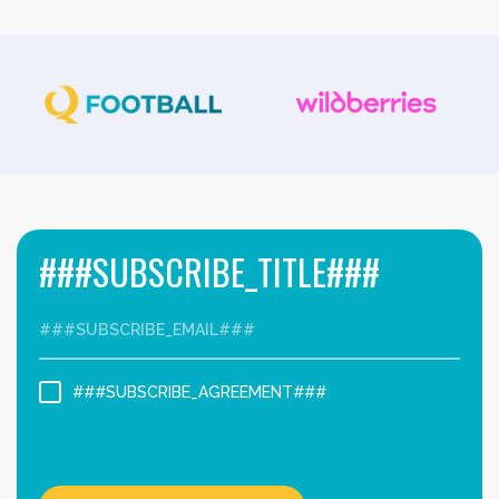
###SUBSCRIBE_TITLE###
###SUBSCRIBE_AGREEMENT###