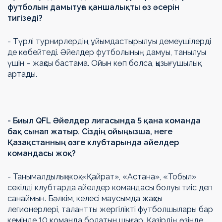
футболын дамытуға қаншалықты өз әсерін
тигізеді?
- Түрлі турнирлердің ұйымдастырылуы демеушілерді
де көбейтеді. Әйелдер футболының дамуы, танылуы
үшін – жақсы бастама. Ойын көп болса, қызығушылық
артады.
- Биыл QFL Әйелдер лигасында 5 қана команда
бақ сынап жатыр. Сіздің ойыңызша, неге
Қазақстанның өзге клубтарында әйелдер
командасы жоқ?
- Танымалдылық жоқ. «Қайрат», «Астана», «Тобыл»
секілді клубтарда әйелдер командасы болуы тиіс деп
санаймын. Бәлкім, келесі маусымда жақсы
легионерлері, талантты жергілікті футболшылары бар
кемінде 10 команда болатын шығар. Қазірдің өзінде