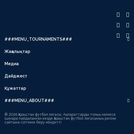
###MENU_TOURNAMENTS###
OLIMPBET PREMIER LEAGUE
Жаңалықтар
UBET LEAGUE
Медиа
OLIMPBET CUP
SECOND LEAGUE
Дайджест
OLIMPBET SUPERCUP
Құжаттар
ЖЕНСКАЯ ЛИГА
###MENU_ABOUT###
ЖЕНСКИЙ КУБОК
Басшылық
1XBET КУБОК ЛИГИ
© 2026 Қазақстан футбол лигасы. Ақпараттарды толық немесе
ішінара пайдаланған кезде Қазақстан футбол лигасының ресми
сайтына сілтеме беру міндетті