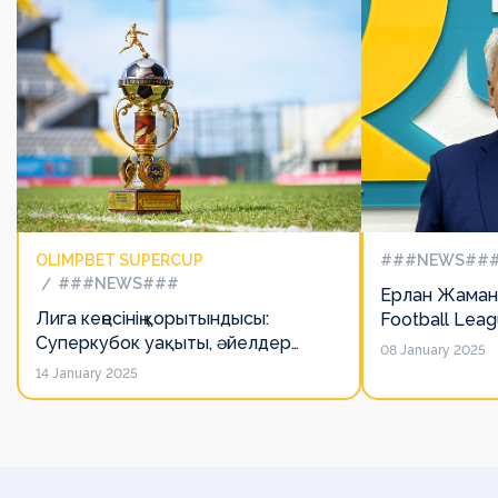
OLIMPBET SUPERCUP
###NEWS##
###NEWS###
Ерлан Жаман
Лига кеңесінің қорытындысы:
Football Lea
Суперкубок уақыты, әйелдер
сайланды
08 January 2025
футболының дамуы, легионерлерге
14 January 2025
лимит