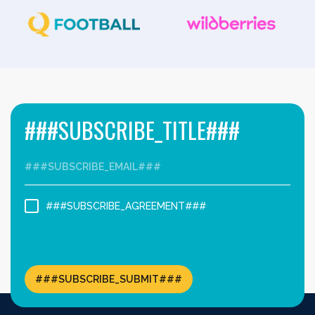
###SUBSCRIBE_TITLE###
###SUBSCRIBE_AGREEMENT###
###SUBSCRIBE_SUBMIT###