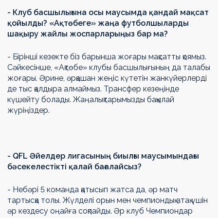
- Клуб басшылығына осы маусымда қандай мақсат
қойылды? «Ақтөбеге» жаңа футболшыларды
шақыру жайлы жоспарларыңыз бар ма?
- Бірінші кезекте біз барынша жоғары мақсатты қоямыз.
Сәйкесінше, «Ақтөбе» клубы басшылығының да талабы
жоғары. Әрине, әрқашан жеңіс күтетін жанкүйерлерді
де тыс қалдыра алмаймыз. Трансфер кезеңінде
күшейту болады. Жаңалықтарымызды бақылай
жүріңіздер.
- QFL Әйелдер лигасының биылғы маусымындағы
бәсекелестікті қалай бағалайсыз?
- Небәрі 5 команда қатысып жатса да, әр матч
тартысқа толы. Жүлделі орын мен чемпиондық атақ үшін
әр кездесу оңайға соқпайды. Әр клуб Чемпиондар