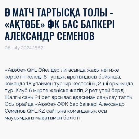
ӘР МАТЧ ТАРТЫСҚА ТОЛЫ -
«АҚТӨБЕ» ӘФК БАС БАПКЕРІ
АЛЕКСАНДР СЕМЕНОВ
08 July 2024 15:52
«Ақтөбе» QFL Әйелдер лигасында жақсы нәтиже
көрсетіп келеді. 8 турдың қорытындысы бойынша,
команда 18 ұпаймен турнир кестесінің 2-ші орынында
тұр. Клуб 6 мәрте жеңіске жетіп, 2 рет ұпай берді.
Жалпы саны 24 рет қарсылас қақпасынан саңылау тапты.
Осы орайда «Ақтөбе» ӘФК бас бапкері Александр
Семенов QFL.KZ сайтына команданың осы
маусымдағы мақсатымен бөлісті.