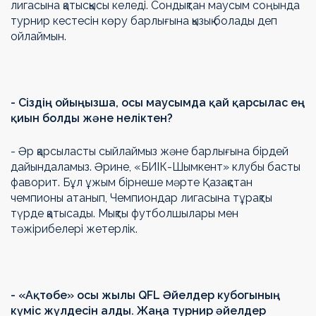
лигасына қатысқысы келеді. Сондықтан маусым соңында
турнир кестесін көру барлығына қызық болады деп
ойлаймын.
- Сіздің ойыңызша, осы маусымда қай қарсылас ең
қиын болды және неліктен?
- Әр қарсыласты сыйлаймыз және барлығына бірдей
дайындаламыз. Әрине, «БИІК-Шымкент» клубы басты
фаворит. Бұл ұжым бірнеше мәрте Қазақстан
чемпионы атанып, Чемпиондар лигасына тұрақты
түрде қатысады. Мықты футболшылары мен
тәжірибелері жетерлік.
- «Ақтөбе» осы жылы QFL Әйелдер кубогының
күміс жүлдесін алды. Жаңа турнир әйелдер