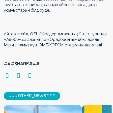
клубтар тәжірибелі, сапалы ойыншыларға деген
ұсыныстарын білдіруде.
Айта кетейік, QFL Әйелдер лигасының 9-шы турында
«Ақтөбе» өз алаңында «Ордабасыны» қабылдайды.
Матч 1 тамыз күні ОМБЖОРСМ стадионында өтеді.
###SHARE###
###OTHER_NEWS###