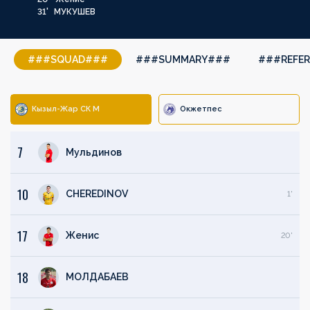
31'
МУКУШЕВ
###SQUAD###
###SUMMARY###
###REFE
Кызыл-Жар СК М
Окжетпес
7
Мульдинов
10
CHEREDINOV
1'
17
Женис
20'
18
МОЛДАБАЕВ