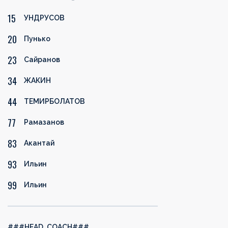
15
УНДРУСОВ
20
Пунько
23
Сайранов
34
ЖАКИН
44
ТЕМИРБОЛАТОВ
77
Рамазанов
83
Акантай
93
Ильин
99
Ильин
###HEAD_COACH###