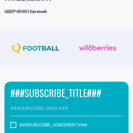
АВЕРЧЕНКО Евгений
###SUBSCRIBE_TITLE###
###SUBSCRIBE_AGREEMENT###