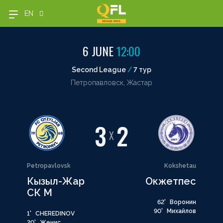
EN
6 JUNE
12:00
OLIMPBET
UBET
OLIMPBET
SECOND
OLIMPBET
ЖЕНСКАЯ
ЖЕНСКИЙ
1XBET
Басшылық
Second League
/
7 тур
PREMIER
LEAGUE
CUP
LEAGUE
SUPERCUP
ЛИГА
КУБОК
КУБОК
Петропавловск, Жастар
LEAGUE
ЛИГИ
###MENU_LEAGUE_NEWS###
###MENU_LEAGUE_NEWS###
###MENU_LEAGUE_NEWS###
###MENU_LEAGUE_NEWS###
###MENU_LEAGUE_NEWS###
###MENU_LEAGUE_NEWS###
###MENU_LEAGUE_NEWS###
###MENU_LEAGUE_NEWS###
###MENU_LEAGUE_SCHEDULE###
###MENU_LEAGUE_SCHEDULE###
###MENU_LEAGUE_SCHEDULE###
###MENU_LEAGUE_SCHEDULE###
###MENU_LEAGUE_SCHEDULE###
###MENU_LEAGUE_SCHEDULE###
###MENU_LEAGUE_SCHEDULE###
###MENU_LEAGUE_SCHEDULE###
3
2
###MENU_LEAGUE_TOURNAMENTS###
###MENU_LEAGUE_TOURNAMENTS###
###MENU_LEAGUE_TOURNAMENTS###
###MENU_LEAGUE_TOURNAMENTS###
###MENU_LEAGUE_TOURNAMENTS###
###MENU_LEAGUE_TOURNAMENTS###
X
###MENU_LEAGUE_TOURNAMENTS###
###MENU_LEAGUE_TOURNAMENTS###
###MENU_LEAGUE_CLUBS###
###MENU_LEAGUE_CLUBS###
###MENU_LEAGUE_CLUBS###
###MENU_LEAGUE_CLUBS###
###MENU_LEAGUE_CLUBS###
###MENU_LEAGUE_CLUBS###
###MENU_LEAGUE_CLUBS###
###MENU_LEAGUE_CLUBS###
###MENU_LEAGUE_MEDIA###
###MENU_LEAGUE_MEDIA###
###MENU_LEAGUE_MEDIA###
###MENU_LEAGUE_MEDIA###
###MENU_LEAGUE_MEDIA###
###MENU_LEAGUE_MEDIA###
Petropavlovsk
Kokshetau
###MENU_LEAGUE_MEDIA###
###MENU_LEAGUE_MEDIA###
Кызыл-Жар
Окжетпес
СК М
62'
Воронин
90'
Михайлов
1'
CHEREDINOV
20'
Женис