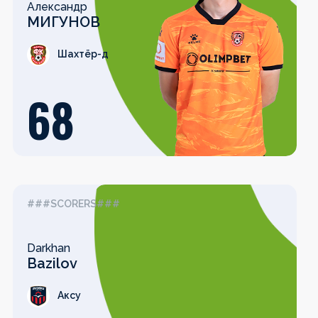
Александр
МИГУНОВ
Шахтёр-д
68
###SCORERS###
Darkhan
Bazilov
Аксу