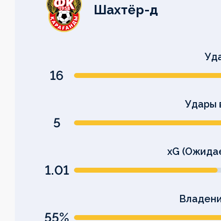
Шахтёр-д
Уд
16
Удары 
5
xG (Ожида
1.01
Владени
55%