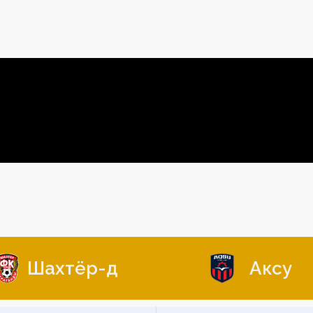
Шахтёр-д
Аксу