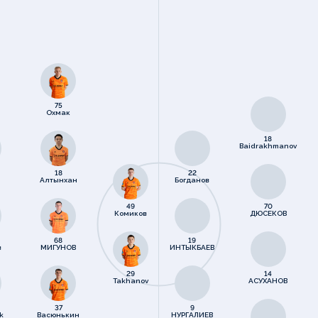
75
Охмак
18
Baidrakhmanov
18
22
Алтынхан
Богданов
49
70
Комиков
ДЮСЕКОВ
68
19
в
МИГУНОВ
ИНТЫКБАЕВ
29
14
Takhanov
АСУХАНОВ
37
9
k
Васюнькин
НУРГАЛИЕВ