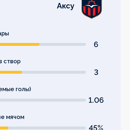
Аксу
ары
6
в створ
3
емые голы)
1.06
е мячом
45%