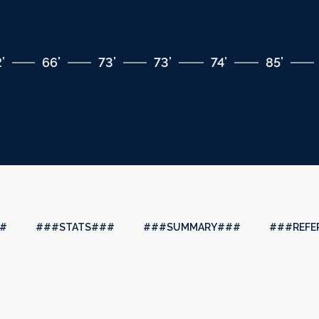
’
66’
73’
73’
74’
85’
#
###STATS###
###SUMMARY###
###REFE