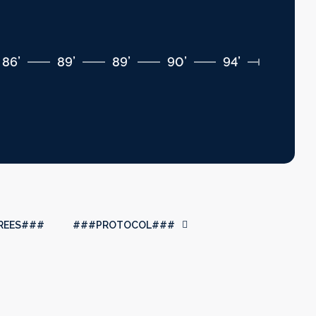
86’
89’
89’
90’
94’
REES###
###PROTOCOL###