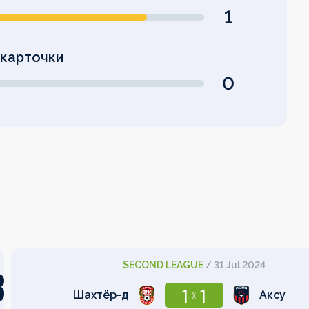
1
карточки
0
SECOND LEAGUE
/
31 Jul 2024
3
1
1
X
Шахтёр-д
Аксу