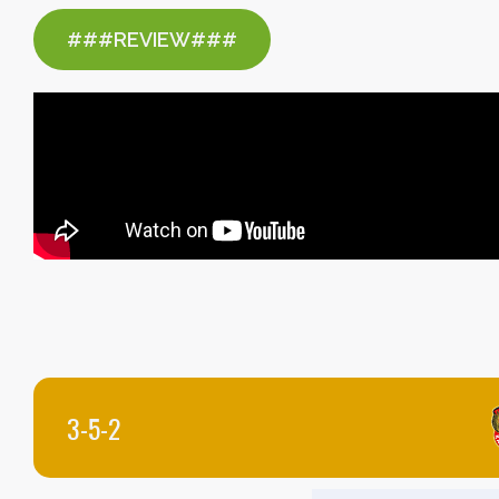
###REVIEW###
3-5-2