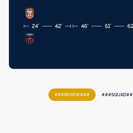
24’
42’
46’
51’
62
###REVIEW###
###SQUAD##