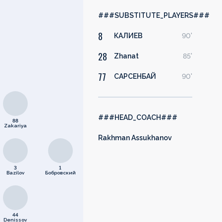
###SUBSTITUTE_PLAYERS###
8
КАЛИЕВ
90'
28
Zhanat
85'
77
САРСЕНБАЙ
90'
###HEAD_COACH###
88
Zakariya
Rakhman Assukhanov
3
1
Bazilov
Бобровский
44
Denissov