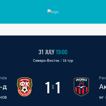
31 JULY
19:00
Северо-Восток
/
15 тур
nda
Pav
1
1
-д
А
X
НОВ
94'