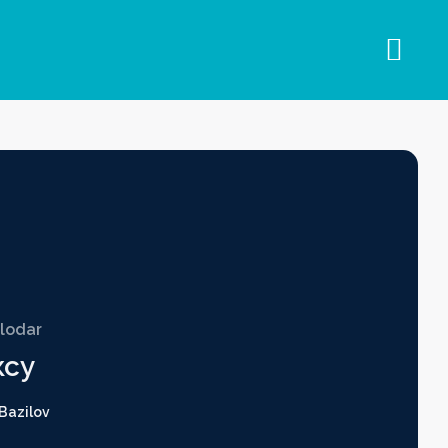
lodar
ксу
Bazilov