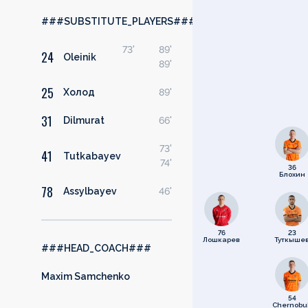
###SUBSTITUTE_PLAYERS###
73'
89'
24
Oleinik
89'
25
Холод
89'
31
Dilmurat
66'
73'
41
Tutkabayev
74'
36
Блохин
78
Assylbayev
46'
76
23
Лошкарев
Туткыше
###HEAD_COACH###
Maxim Samchenko
54
Chernobu