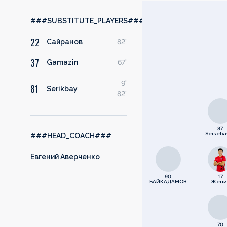
###SUBSTITUTE_PLAYERS###
22
Сайранов
82'
37
Gamazin
67'
9'
81
Serikbay
82'
87
Seiseba
###HEAD_COACH###
Евгений Аверченко
90
17
БАЙКАДАМОВ
Жени
70