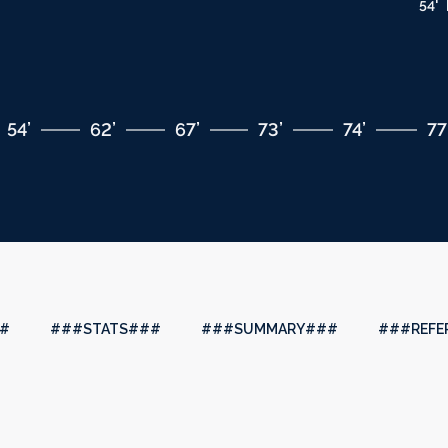
54'
54’
62’
67’
73’
74’
77
#
###STATS###
###SUMMARY###
###REFE