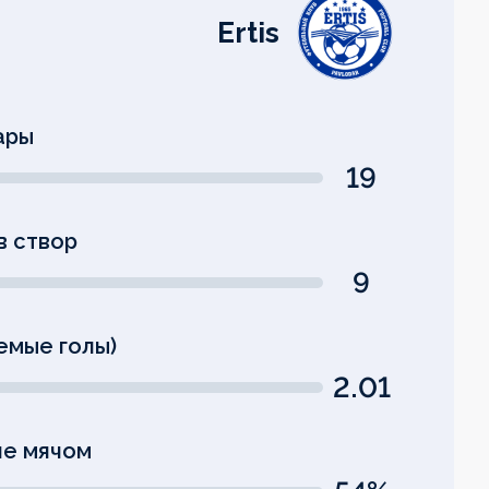
Ertis
ары
19
в створ
9
емые голы)
2.01
е мячом