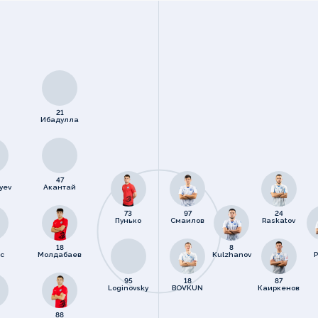
21
Ибадулла
47
yev
Акантай
73
97
24
Пунько
Смаилов
Raskatov
18
8
с
Молдабаев
Kulzhanov
95
18
87
Loginovsky
BOVKUN
Каиркенов
88