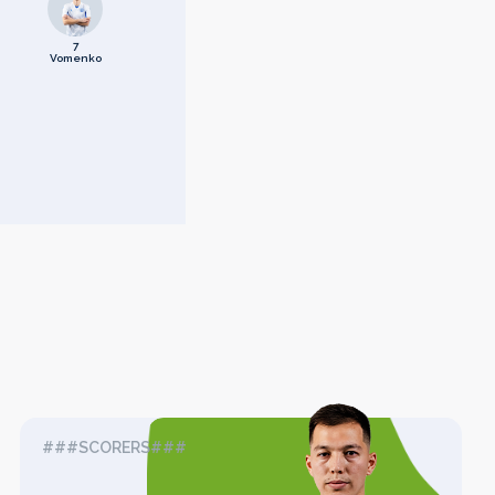
7
Vomenko
###SCORERS###