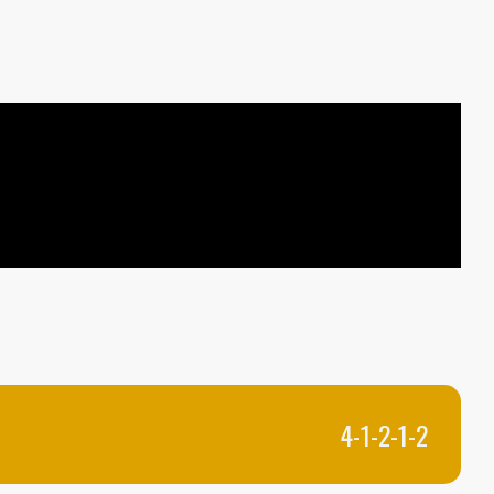
4-1-2-1-2