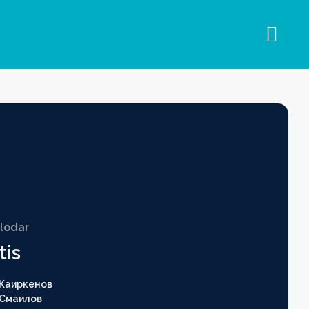
lodar
tis
Каиркенов
Смаилов