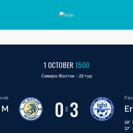
1 OCTOBER
15:00
Северо-Восток
/
22 тур
ovsk
Pav
0
3
 М
Er
X
28'
37'