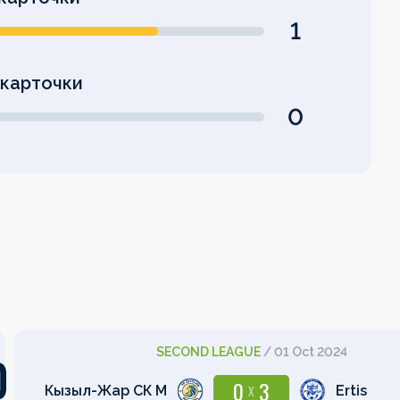
1
карточки
0
SECOND LEAGUE
/
01 Oct 2024
0
0
3
X
Кызыл-Жар СК М
Ertis