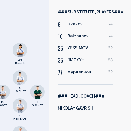
###SUBSTITUTE_PLAYERS###
9
Iskakov
74'
10
Baizhanov
74'
25
YESSIMOV
62'
35
ПИСКУН
88'
40
Kanat
77
Муралинов
62'
5
Toleuov
###HEAD_COACH###
19
1
Popov
Noskov
NIKOLAY GAVRISH
4
НЫРКОВ