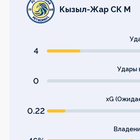
Кызыл-Жар СК М
Уд
4
Удары 
0
xG (Ожида
0.22
Владени