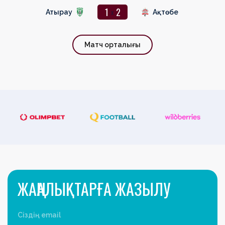
1
2
x
Атырау
Ақтөбе
Матч орталығы
ЖАҢАЛЫҚТАРҒА ЖАЗЫЛУ