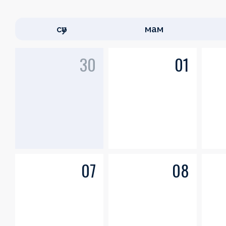
сәу
мам
30
01
07
08