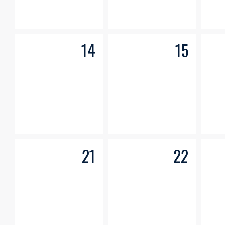
14
15
21
22