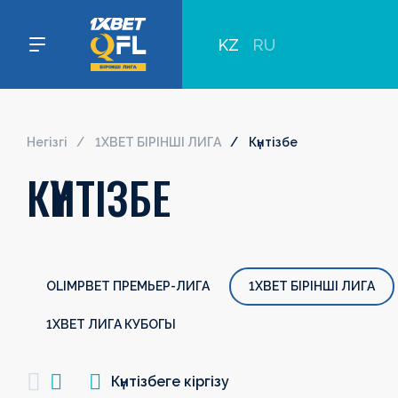
KZ
RU
Негізгі
1XBET БІРІНШІ ЛИГА
Күнтізбе
КҮНТІЗБЕ
OLIMPBET ПРЕМЬЕР-ЛИГА
1XBET БІРІНШІ ЛИГА
1ХВЕТ ЛИГА КУБОГЫ
Күнтізбеге кіргізу