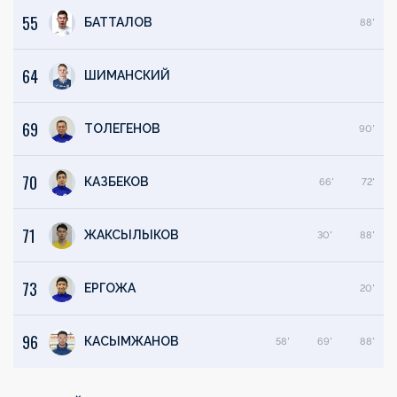
55
БАТТАЛОВ
88'
64
ШИМАНСКИЙ
69
ТОЛЕГЕНОВ
90'
70
КАЗБЕКОВ
66'
72'
71
ЖАКСЫЛЫКОВ
30'
88'
73
ЕРГОЖА
20'
96
КАСЫМЖАНОВ
58'
69'
88'