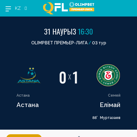
KZ
31 НАУРЫЗ
16:30
OLIMPBET
1XBET
OLIMPBET
ЕКІНШІ
OLIMPBET
ӘЙЕЛДЕР
ӘЙЕЛДЕР
1ХВЕТ
Басшылық
OLIMPBET ПРЕМЬЕР-ЛИГА
/
03 тур
ПРЕМЬЕР-
БІРІНШІ
КУБОК
ЛИГА
СУПЕРКУБОК
ЛИГАСЫ
КУБОГЫ
ЛИГА
ЛИГА
ЛИГА
КУБОГЫ
Жаңалықтар
Жаңалықтар
Жаңалықтар
Жаңалықтар
Жаңалықтар
Жаңалықтар
Жаңалықтар
Жаңалықтар
Күнтізбе
Күнтізбе
Күнтізбе
Күнтізбе
Күнтізбе
0
1
Күнтізбе
Күнтізбе
Күнтізбе
X
Турнир
Турнир
Турнир
Турнир
Турнир
Турнир
Турнир
кестесі
кестесі
кестесі
кестесі
кестесі
Турнир
кестесі
кестесі
кестесі
Клубтар
Клубтар
Клубтар
Клубтар
Клубтар
Астана
Семей
Клубтар
Клубтар
Клубтар
Медиа
Медиа
Медиа
Медиа
Медиа
Астана
Елімай
Медиа
Медиа
Медиа
88'
Муртазаев