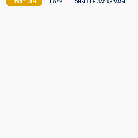
КӨРСЕТІЛІМ
ШОЛУ
ОЙЫНШЫЛАР ҚҰРАМЫ