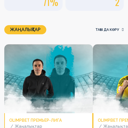
71%
2
ЖАҢАЛЫҚТАР
ТАҒЫ ДА КӨРУ
OLIMPBET ПРЕМЬЕР-ЛИГА
OLIMPBET ПРЕ
Жаңалықтар
Жаңалықта