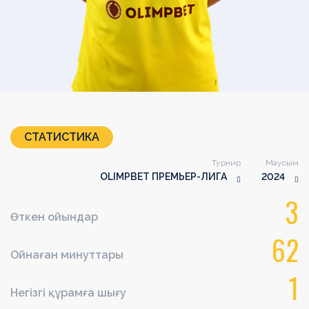
СТАТИСТИКА
Турнир
Маусым
OLIMPBET ПРЕМЬЕР-ЛИГА
2024
3
Өткен ойындар
62
Ойнаған минуттары
1
Негізгі құрамға шығу