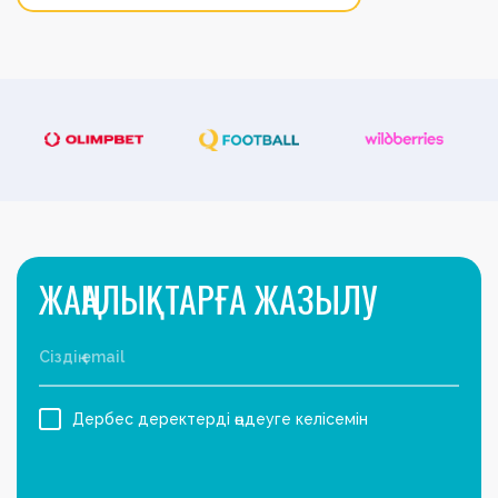
ЖАҢАЛЫҚТАРҒА ЖАЗЫЛУ
Дербес деректерді өңдеуге келісемін