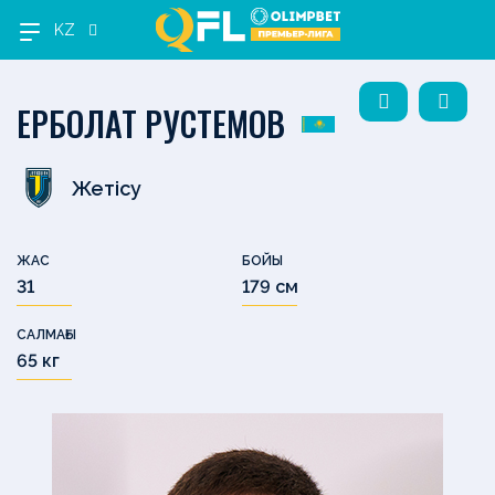
KZ
Андрей 
Рами
ЕРБОЛАТ РУСТЕМОВ
OLIMPBET
1XBET
OLIMPBET
ЕКІНШІ
OLIMPBET
ӘЙЕЛДЕР
ӘЙЕЛДЕР
1ХВЕТ
Басшылық
ПРЕМЬЕР-
БІРІНШІ
КУБОК
ЛИГА
СУПЕРКУБОК
ЛИГАСЫ
КУБОГЫ
ЛИГА
Жетісу
ЛИГА
ЛИГА
КУБОГЫ
Жаңалықтар
Жаңалықтар
Жаңалықтар
Жаңалықтар
Жаңалықтар
Жаңалықтар
Жаңалықтар
Жаңалықтар
Күнтізбе
Күнтізбе
Күнтізбе
Күнтізбе
Күнтізбе
Күнтізбе
Күнтізбе
Күнтізбе
ЖАС
БОЙЫ
Турнир
Турнир
Турнир
Турнир
Турнир
31
179 см
Турнир
Турнир
кестесі
кестесі
кестесі
кестесі
кестесі
Турнир
кестесі
кестесі
кестесі
САЛМАҒЫ
Клубтар
Клубтар
Клубтар
Клубтар
Клубтар
65 кг
Клубтар
Клубтар
Клубтар
Медиа
Медиа
Медиа
Медиа
Медиа
Медиа
Медиа
Медиа