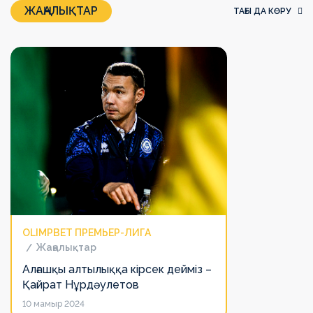
ЖАҢАЛЫҚТАР
ТАҒЫ ДА КӨРУ
OLIMPBET ПРЕМЬЕР-ЛИГА
Жаңалықтар
Алғашқы алтылыққа кірсек дейміз –
Қайрат Нұрдәулетов
10 мамыр 2024