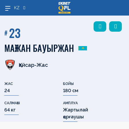
KZ
Нұрдәуле
Нурм
23
#
OLIMPBET
1XBET
OLIMPBET
ЕКІНШІ
OLIMPBET
ӘЙЕЛДЕР
ӘЙЕЛДЕР
1ХВЕТ
Басшылық
ПРЕМЬЕР-
БІРІНШІ
КУБОК
ЛИГА
СУПЕРКУБОК
ЛИГАСЫ
КУБОГЫ
ЛИГА
МАҒЖАН БАУЫРЖАН
ЛИГА
ЛИГА
КУБОГЫ
Жаңалықтар
Жаңалықтар
Жаңалықтар
Жаңалықтар
Жаңалықтар
Жаңалықтар
Жаңалықтар
Жаңалықтар
Күнтізбе
Күнтізбе
Күнтізбе
Күнтізбе
Күнтізбе
Қайсар-Жас
Күнтізбе
Күнтізбе
Күнтізбе
Турнир
Турнир
Турнир
Турнир
Турнир
Турнир
Турнир
кестесі
кестесі
кестесі
кестесі
кестесі
Турнир
ЖАС
БОЙЫ
кестесі
кестесі
кестесі
Клубтар
Клубтар
Клубтар
Клубтар
Клубтар
24
180 см
Клубтар
Клубтар
Клубтар
Медиа
Медиа
Медиа
Медиа
Медиа
САЛМАҒЫ
АМПЛУА
Медиа
Медиа
Медиа
64 кг
Жартылай
қорғаушы