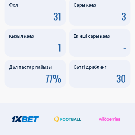
Фол
Сары қағаз
31
3
Қызыл қағаз
Екінші сары қағаз
1
-
Дәл пастар пайызы
Сәтті дриблинг
77%
30