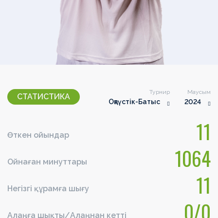
Турнир
Маусым
СТАТИСТИКА
Оңтүстік-Батыс
2024
11
Өткен ойындар
1064
Ойнаған минуттары
11
Негізгі құрамға шығу
0/0
Алаңға шықты/Алаңнан кетті