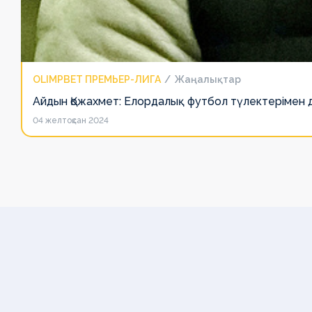
OLIMPBET ПРЕМЬЕР-ЛИГА
Жаңалықтар
Айдын Қожахмет: Елордалық футбол түлектерімен 
04 желтоқсан 2024
OLIMPBET
1XBET
OLIMPBET
ЕКІНШІ
OLIMPBET
ӘЙЕЛДЕР
ӘЙЕЛДЕР
1ХВЕТ ЛИГА
Басшылық
ПРЕМЬЕР-
БІРІНШІ
КУБОК
ЛИГА
СУПЕРКУБОК
ЛИГАСЫ
КУБОГЫ
КУБОГЫ
ЛИГА
ЛИГА
Жаңалықтар
Жаңалықтар
Жаңалықтар
Жаңалықтар
Жаңалықтар
Жаңалықтар
Жаңалықтар
Жаңалықтар
Күнтізбе
Күнтізбе
Күнтізбе
Күнтізбе
Күнтізбе
Күнтізбе
Күнтізбе
Күнтізбе
Турнир
Турнир
Турнир
Турнир
Турнир
Турнир
Турнир
Турнир
кестесі
кестесі
кестесі
кестесі
кестесі
кестесі
кестесі
кестесі