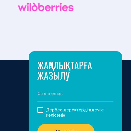
ЖАҢАЛЫҚТАРҒА
ЖАЗЫЛУ
Дербес деректерді өңдеуге
келісемін