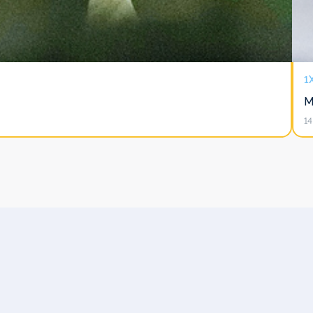
1
М
14