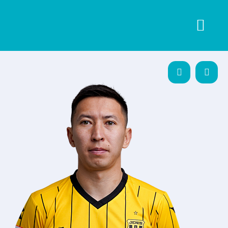
Артем Ч
Әліш