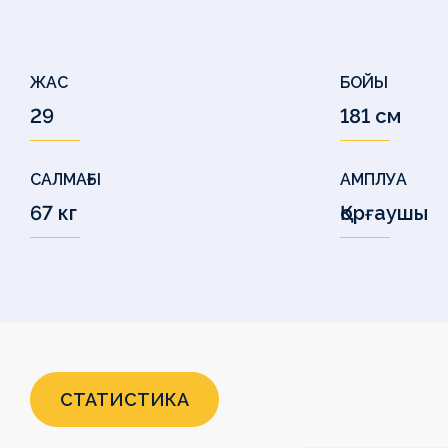
ЖАС
БОЙЫ
29
181 см
САЛМАҒЫ
АМПЛУА
67 кг
Қорғаушы
СТАТИСТИКА