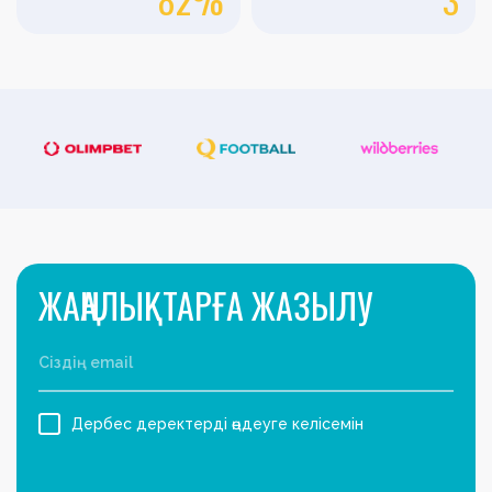
ЖАҢАЛЫҚТАРҒА ЖАЗЫЛУ
Дербес деректерді өңдеуге келісемін