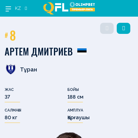
KZ
Аслу
8
#
OLIMPBET
1XBET
OLIMPBET
ЕКІНШІ
OLIMPBET
ӘЙЕЛДЕР
ӘЙЕЛДЕР
1ХВЕТ
Басшылық
ПРЕМЬЕР-
БІРІНШІ
КУБОК
ЛИГА
СУПЕРКУБОК
ЛИГАСЫ
КУБОГЫ
ЛИГА
АРТЕМ ДМИТРИЕВ
ЛИГА
ЛИГА
КУБОГЫ
Жаңалықтар
Жаңалықтар
Жаңалықтар
Жаңалықтар
Жаңалықтар
Жаңалықтар
Жаңалықтар
Жаңалықтар
Күнтізбе
Күнтізбе
Күнтізбе
Күнтізбе
Күнтізбе
Тұран
Күнтізбе
Күнтізбе
Күнтізбе
Турнир
Турнир
Турнир
Турнир
Турнир
Турнир
Турнир
кестесі
кестесі
кестесі
кестесі
кестесі
Турнир
ЖАС
БОЙЫ
кестесі
кестесі
кестесі
Клубтар
Клубтар
Клубтар
Клубтар
Клубтар
37
188 см
Клубтар
Клубтар
Клубтар
Медиа
Медиа
Медиа
Медиа
Медиа
САЛМАҒЫ
АМПЛУА
Медиа
Медиа
Медиа
80 кг
Қорғаушы