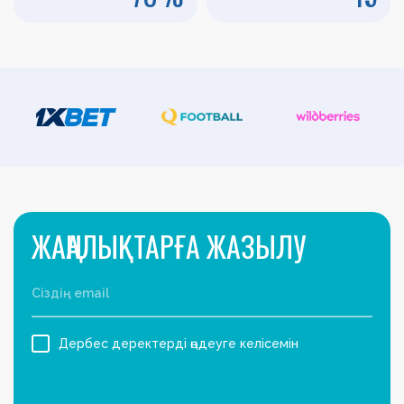
ЖАҢАЛЫҚТАРҒА ЖАЗЫЛУ
Дербес деректерді өңдеуге келісемін