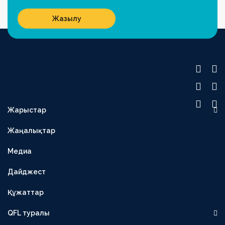
Жазылу
Жарыстар
OLIMPBET ПРЕМЬЕР-ЛИГА
Жаңалықтар
1XBET БІРІНШІ ЛИГА
Медиа
OLIMPBET КУБОК
ЕКІНШІ ЛИГА
Дайджест
OLIMPBET СУПЕРКУБОК
Құжаттар
ӘЙЕЛДЕР ЛИГАСЫ
QFL туралы
ӘЙЕЛДЕР КУБОГЫ
Басшылық