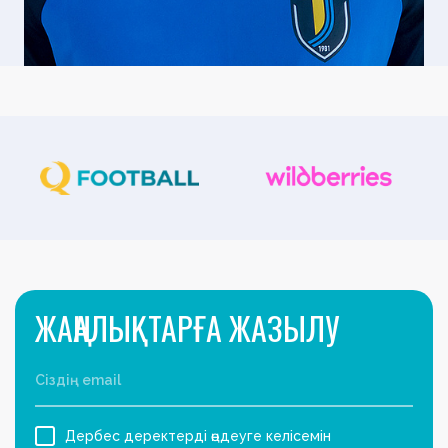
ЖАҢАЛЫҚТАРҒА ЖАЗЫЛУ
Дербес деректерді өңдеуге келісемін