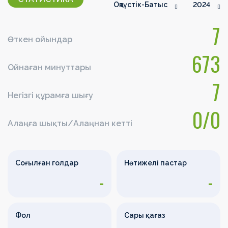
Оңтүстік-Батыс
2024
7
Өткен ойындар
673
Ойнаған минуттары
7
Негізгі құрамға шығу
0/0
Алаңға шықты/Алаңнан кетті
Соғылған голдар
Нәтижелі пастар
-
-
Фол
Сары қағаз