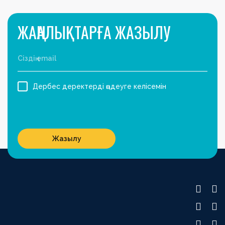
ЖАҢАЛЫҚТАРҒА ЖАЗЫЛУ
Дербес деректерді өңдеуге келісемін
Жазылу