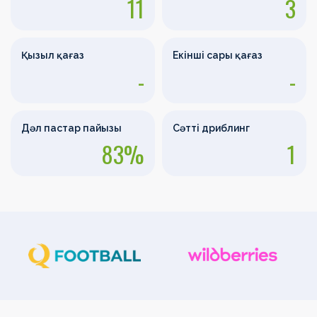
11
3
Қызыл қағаз
Екінші сары қағаз
-
-
Дәл пастар пайызы
Сәтті дриблинг
83%
1