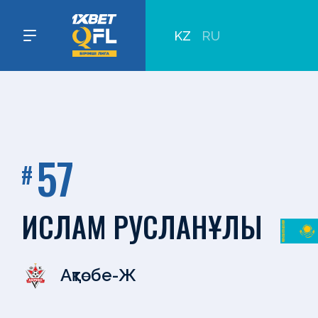
KZ
RU
57
#
ИСЛАМ РУСЛАНҰЛЫ
Ақтөбе-Ж