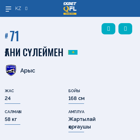
KZ
Ерік Жар
Нұрб
71
#
OLIMPBET
1XBET
OLIMPBET
ЕКІНШІ
OLIMPBET
ӘЙЕЛДЕР
ӘЙЕЛДЕР
1ХВЕТ
Басшылық
ПРЕМЬЕР-
БІРІНШІ
КУБОК
ЛИГА
СУПЕРКУБОК
ЛИГАСЫ
КУБОГЫ
ЛИГА
ҒАНИ СҮЛЕЙМЕН
ЛИГА
ЛИГА
КУБОГЫ
Жаңалықтар
Жаңалықтар
Жаңалықтар
Жаңалықтар
Жаңалықтар
Жаңалықтар
Жаңалықтар
Жаңалықтар
Күнтізбе
Күнтізбе
Күнтізбе
Күнтізбе
Күнтізбе
Арыс
Күнтізбе
Күнтізбе
Күнтізбе
Турнир
Турнир
Турнир
Турнир
Турнир
Турнир
Турнир
кестесі
кестесі
кестесі
кестесі
кестесі
Турнир
ЖАС
БОЙЫ
кестесі
кестесі
кестесі
Клубтар
Клубтар
Клубтар
Клубтар
Клубтар
24
168 см
Клубтар
Клубтар
Клубтар
Медиа
Медиа
Медиа
Медиа
Медиа
САЛМАҒЫ
АМПЛУА
Медиа
Медиа
Медиа
58 кг
Жартылай
қорғаушы