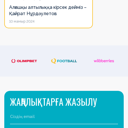
Алғашқы алтылыққа кірсек дейміз –
Қайрат Нұрдәулетов
10 мамыр 2024
ЖАҢАЛЫҚТАРҒА ЖАЗЫЛУ