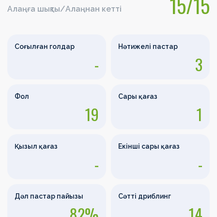
15/15
Алаңға шықты/Алаңнан кетті
Соғылған голдар
Нәтижелі пастар
-
3
Фол
Сары қағаз
19
1
Қызыл қағаз
Екінші сары қағаз
-
-
Дәл пастар пайызы
Сәтті дриблинг
82%
14