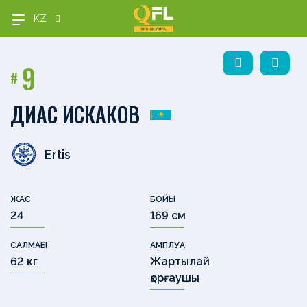
KZ
Изат Құл
Дани
9
#
OLIMPBET
1XBET
OLIMPBET
ЕКІНШІ
OLIMPBET
ӘЙЕЛДЕР
ӘЙЕЛДЕР
1ХВЕТ
Басшылық
ПРЕМЬЕР-
БІРІНШІ
КУБОК
ЛИГА
СУПЕРКУБОК
ЛИГАСЫ
КУБОГЫ
ЛИГА
ДИАС ИСКАКОВ
ЛИГА
ЛИГА
КУБОГЫ
Жаңалықтар
Жаңалықтар
Жаңалықтар
Жаңалықтар
Жаңалықтар
Жаңалықтар
Жаңалықтар
Жаңалықтар
Күнтізбе
Күнтізбе
Күнтізбе
Күнтізбе
Күнтізбе
Ertis
Күнтізбе
Күнтізбе
Күнтізбе
Турнир
Турнир
Турнир
Турнир
Турнир
Турнир
Турнир
кестесі
кестесі
кестесі
кестесі
кестесі
Турнир
ЖАС
БОЙЫ
кестесі
кестесі
кестесі
Клубтар
Клубтар
Клубтар
Клубтар
Клубтар
24
169 см
Клубтар
Клубтар
Клубтар
Медиа
Медиа
Медиа
Медиа
Медиа
САЛМАҒЫ
АМПЛУА
Медиа
Медиа
Медиа
62 кг
Жартылай
қорғаушы