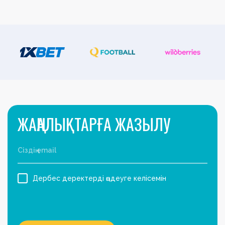
ЖАҢАЛЫҚТАРҒА ЖАЗЫЛУ
Дербес деректерді өңдеуге келісемін