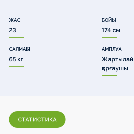
ЖАС
БОЙЫ
23
174 см
САЛМАҒЫ
АМПЛУА
65 кг
Жартылай
қорғаушы
СТАТИСТИКА