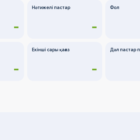
Нәтижелі пастар
Фол
-
-
Екінші сары қағаз
Дәл пастар 
-
-