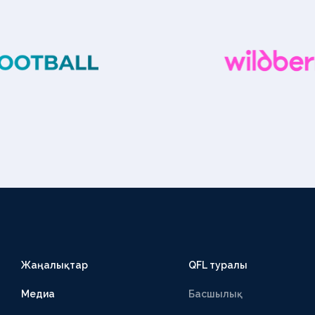
Жаңалықтар
QFL туралы
Медиа
Басшылық