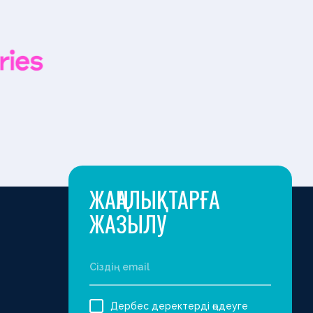
ЖАҢАЛЫҚТАРҒА
ЖАЗЫЛУ
Дербес деректерді өңдеуге