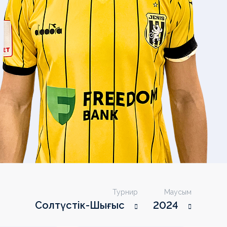
Турнир
Маусым
Солтүстік-Шығыс
2024