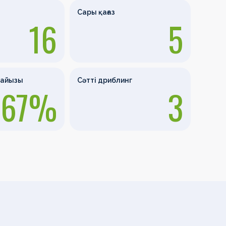
Сары қағаз
16
5
пайызы
Сәтті дриблинг
67%
3