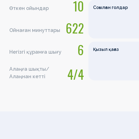
10
Соғылған голдар
Өткен ойындар
622
Ойнаған минуттары
6
Қызыл қағаз
Негізгі құрамға шығу
4/4
Алаңға шықты/
Алаңнан кетті