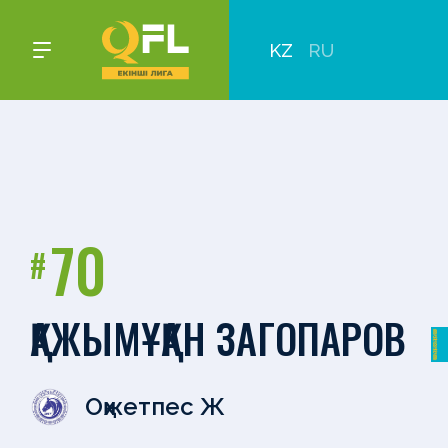
KZ
RU
70
#
ҚАЖЫМҰҚАН ЗАГОПАРОВ
Оқжетпес Ж