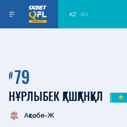
KZ
RU
79
#
НҰРЛЫБЕК ҚАШҚАНҚҰЛ
Ақтөбе-Ж