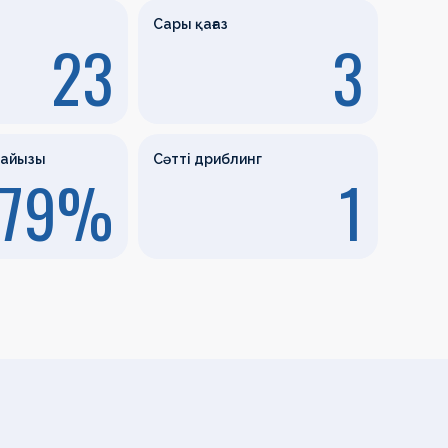
Сары қағаз
23
3
пайызы
Сәтті дриблинг
79%
1