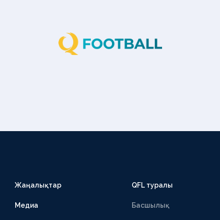
Жаңалықтар
QFL туралы
Медиа
Басшылық