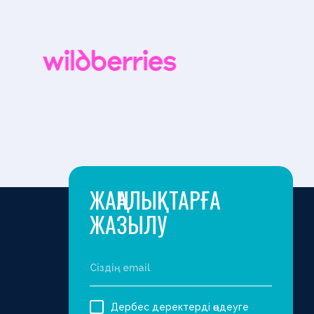
ЖАҢАЛЫҚТАРҒА
ЖАЗЫЛУ
Дербес деректерді өңдеуге