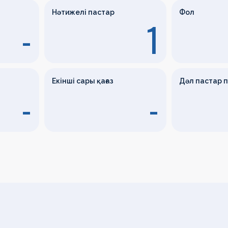
Нәтижелі пастар
Фол
-
1
Екінші сары қағаз
Дәл пастар 
-
-