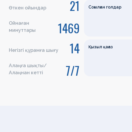
21
Соғылған голдар
Өткен ойындар
1469
Ойнаған
минуттары
14
Қызыл қағаз
Негізгі құрамға шығу
7/7
Алаңға шықты/
Алаңнан кетті