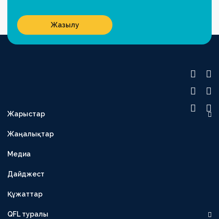
Жазылу
Жарыстар
OLIMPBET ПРЕМЬЕР-ЛИГА
Жаңалықтар
1XBET БІРІНШІ ЛИГА
Медиа
OLIMPBET КУБОК
ЕКІНШІ ЛИГА
Дайджест
OLIMPBET СУПЕРКУБОК
Құжаттар
ӘЙЕЛДЕР ЛИГАСЫ
QFL туралы
ӘЙЕЛДЕР КУБОГЫ