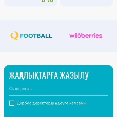
ЖАҢАЛЫҚТАРҒА ЖАЗЫЛУ
Дербес деректерді өңдеуге келісемін