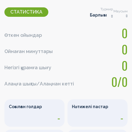
Турнир
Маусым
СТАТИСТИКА
Барлығы
0
Өткен ойындар
0
Ойнаған минуттары
0
Негізгі құрамға шығу
0/0
Алаңға шықты/Алаңнан кетті
Соғылған голдар
Нәтижелі пастар
-
-