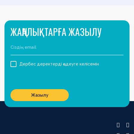
ЖАҢАЛЫҚТАРҒА ЖАЗЫЛУ
Дербес деректерді өңдеуге келісемін
Жазылу