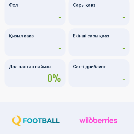
Фол
Сары қағаз
-
-
Қызыл қағаз
Екінші сары қағаз
-
-
Дәл пастар пайызы
Сәтті дриблинг
0%
-