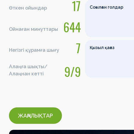
17
Соғылған голдар
Өткен ойындар
644
Ойнаған минуттары
7
Қызыл қағаз
Негізгі құрамға шығу
9/9
Алаңға шықты/
Алаңнан кетті
ЖАҢАЛЫҚТАР