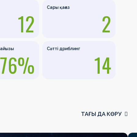
Сары қағаз
12
2
пайызы
Сәтті дриблинг
76%
14
ТАҒЫ ДА КӨРУ