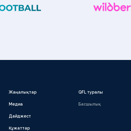
Жаңалықтар
QFL туралы
Медиа
Басшылық
Дайджест
Құжаттар