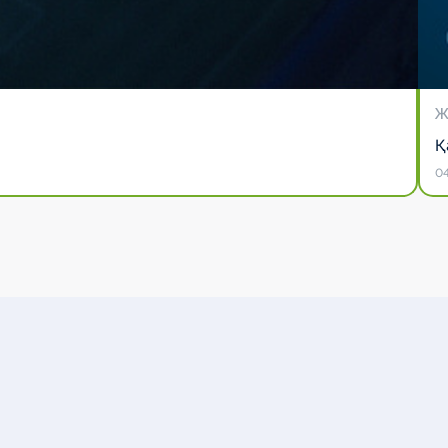
Ж
Қ
0