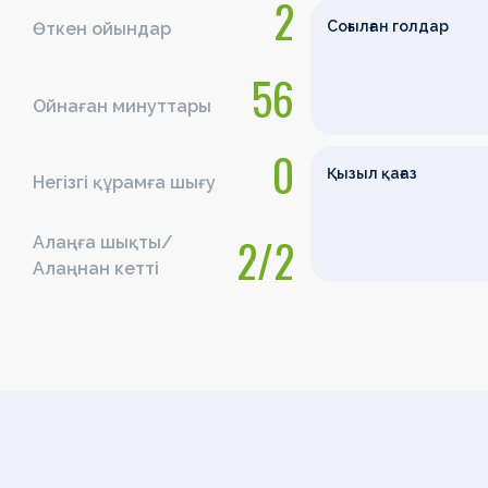
2
Соғылған голдар
Өткен ойындар
56
Ойнаған минуттары
0
Қызыл қағаз
Негізгі құрамға шығу
2/2
Алаңға шықты/
Алаңнан кетті