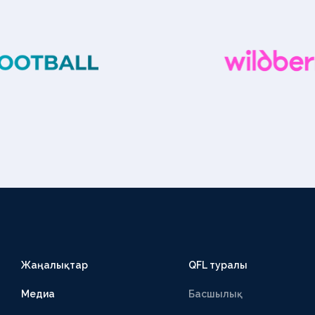
Жаңалықтар
QFL туралы
Медиа
Басшылық