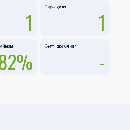
Сары қағаз
1
1
пайызы
Сәтті дриблинг
82%
-