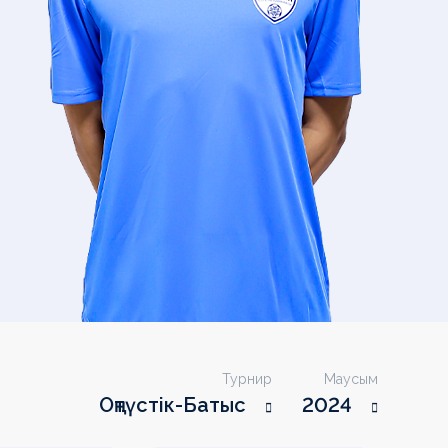
Турнир
Маусым
Оңтүстік-Батыс
2024