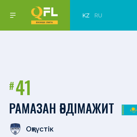
KZ
RU
41
#
РАМАЗАН ӘБДІМАЖИТ
Оңтүстік