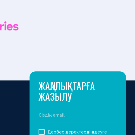
ЖАҢАЛЫҚТАРҒА
ЖАЗЫЛУ
Дербес деректерді өңдеуге