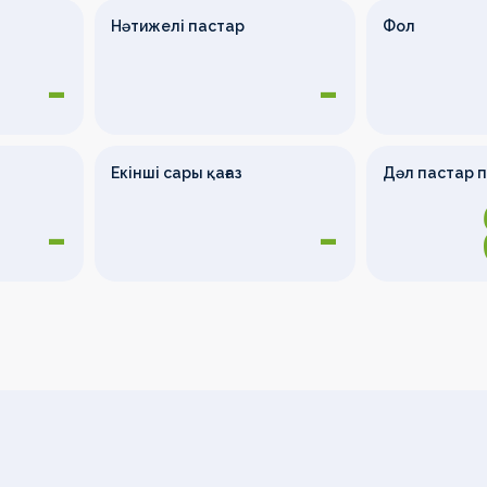
Нәтижелі пастар
Фол
-
-
Екінші сары қағаз
Дәл пастар 
-
-