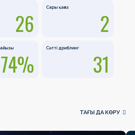
Сары қағаз
26
2
пайызы
Сәтті дриблинг
74%
31
ТАҒЫ ДА КӨРУ