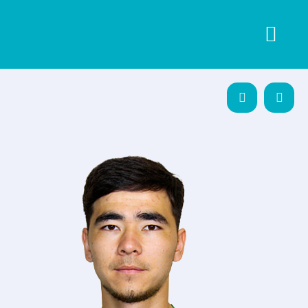
Әділжан 
Але