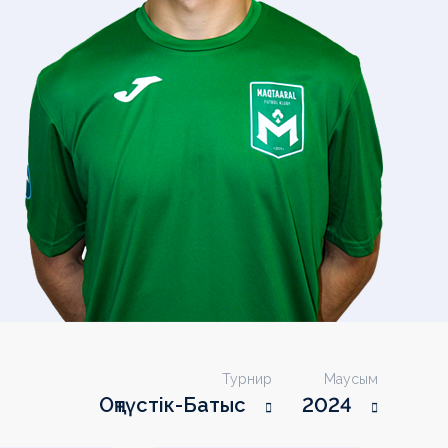
Турнир
Маусым
Оңтүстік-Батыс
2024