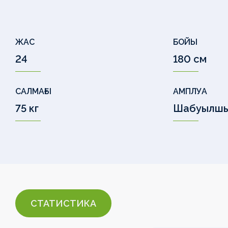
ЖАС
БОЙЫ
24
180 см
САЛМАҒЫ
АМПЛУА
75 кг
Шабуылш
СТАТИСТИКА