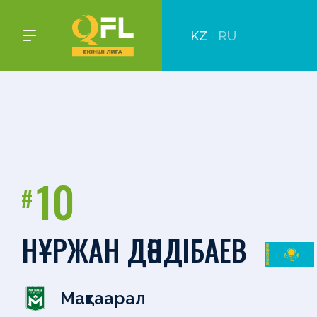
KZ
RU
10
#
НҰРЖАН ДӘНДІБАЕВ
Мақтаарал