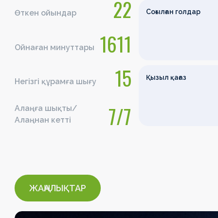
22
Соғылған голдар
Өткен ойындар
1611
Ойнаған минуттары
15
Қызыл қағаз
Негізгі құрамға шығу
7/7
Алаңға шықты/
Алаңнан кетті
ЖАҢАЛЫҚТАР