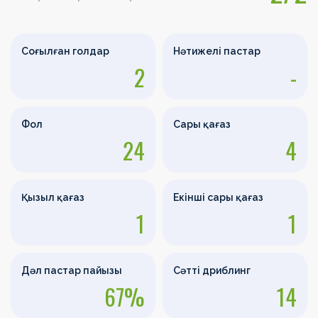
Соғылған голдар
Нәтижелі пастар
2
-
Фол
Сары қағаз
24
4
Қызыл қағаз
Екінші сары қағаз
1
1
Дәл пастар пайызы
Сәтті дриблинг
67%
14