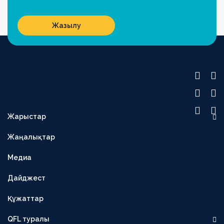
Жазылу
Жарыстар
OLIMPBET ПРЕМЬЕР-ЛИГА
Жаңалықтар
1XBET БІРІНШІ ЛИГА
Медиа
OLIMPBET КУБОК
ЕКІНШІ ЛИГА
Дайджест
OLIMPBET СУПЕРКУБОК
Құжаттар
ӘЙЕЛДЕР ЛИГАСЫ
QFL туралы
ӘЙЕЛДЕР КУБОГЫ