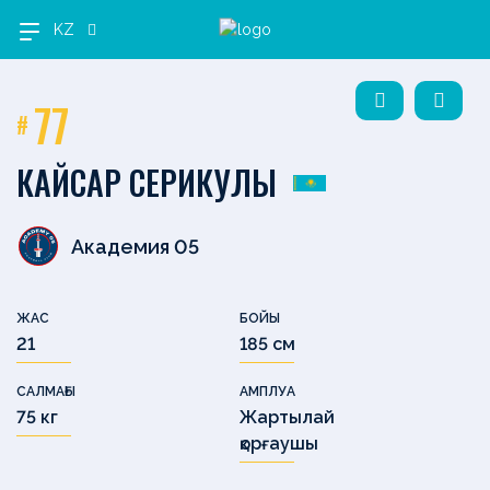
KZ
Самгат 
Мади
77
#
OLIMPBET
1XBET
OLIMPBET
ЕКІНШІ
OLIMPBET
ӘЙЕЛДЕР
ӘЙЕЛДЕР
1ХВЕТ
Басшылық
ПРЕМЬЕР-
БІРІНШІ
КУБОК
ЛИГА
СУПЕРКУБОК
ЛИГАСЫ
КУБОГЫ
ЛИГА
КАЙСАР СЕРИКУЛЫ
ЛИГА
ЛИГА
КУБОГЫ
Жаңалықтар
Жаңалықтар
Жаңалықтар
Жаңалықтар
Жаңалықтар
Жаңалықтар
Жаңалықтар
Жаңалықтар
Күнтізбе
Күнтізбе
Күнтізбе
Күнтізбе
Күнтізбе
Академия 05
Күнтізбе
Күнтізбе
Күнтізбе
Турнир
Турнир
Турнир
Турнир
Турнир
Турнир
Турнир
кестесі
кестесі
кестесі
кестесі
кестесі
Турнир
ЖАС
БОЙЫ
кестесі
кестесі
кестесі
Клубтар
Клубтар
Клубтар
Клубтар
Клубтар
21
185 см
Клубтар
Клубтар
Клубтар
Медиа
Медиа
Медиа
Медиа
Медиа
САЛМАҒЫ
АМПЛУА
Медиа
Медиа
Медиа
75 кг
Жартылай
қорғаушы