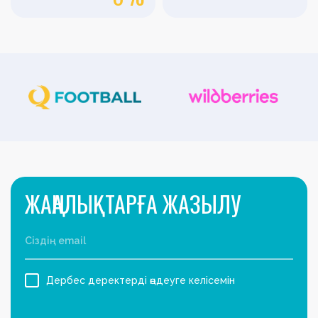
ЖАҢАЛЫҚТАРҒА ЖАЗЫЛУ
Дербес деректерді өңдеуге келісемін