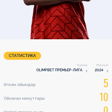
СТАТИСТИКА
Турнир
Маусым
OLIMPBET ПРЕМЬЕР-ЛИГА
2024
5
Өткен ойындар
10
Ойнаған минуттары
0