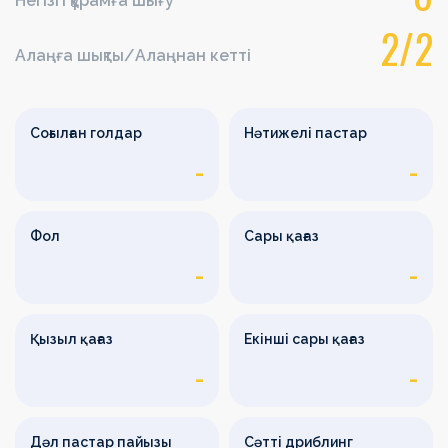
Негізгі құрамға шығу
2/2
Алаңға шықты/Алаңнан кетті
Соғылған голдар
Нәтижелі пастар
-
-
Фол
Сары қағаз
-
-
Қызыл қағаз
Екінші сары қағаз
-
-
Дәл пастар пайызы
Сәтті дриблинг