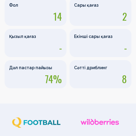
Фол
Сары қағаз
14
2
Қызыл қағаз
Екінші сары қағаз
-
-
Дәл пастар пайызы
Сәтті дриблинг
74%
8