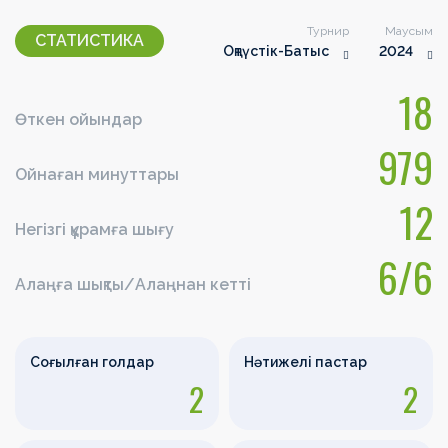
Турнир
Маусым
СТАТИСТИКА
Оңтүстік-Батыс
2024
18
Өткен ойындар
979
Ойнаған минуттары
12
Негізгі құрамға шығу
6/6
Алаңға шықты/Алаңнан кетті
Соғылған голдар
Нәтижелі пастар
2
2