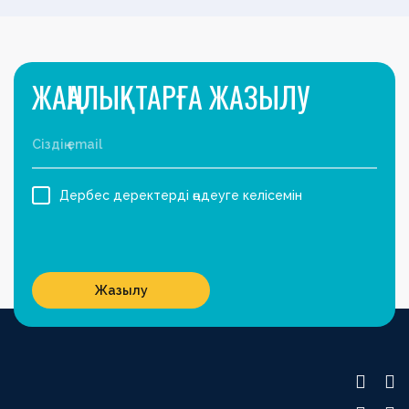
ЖАҢАЛЫҚТАРҒА ЖАЗЫЛУ
Дербес деректерді өңдеуге келісемін
Жазылу