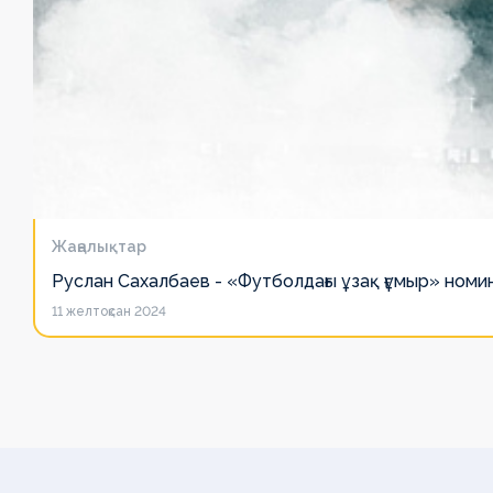
Жаңалықтар
Руслан Сахалбаев - «Футболдағы ұзақ ғұмыр» номин
11 желтоқсан 2024