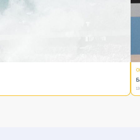
O
Б
13