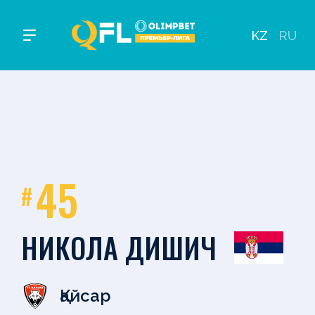
KZ
RU
45
#
НИКОЛА ДИШИЧ
Қайсар