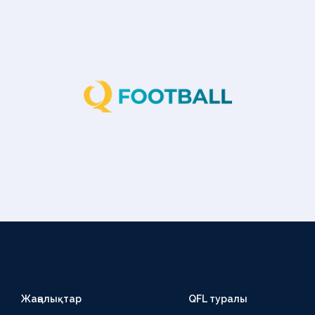
Жаңалықтар
QFL туралы