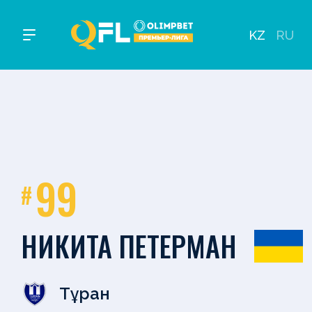
KZ
RU
99
#
НИКИТА ПЕТЕРМАН
Тұран