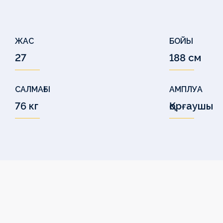
ЖАС
БОЙЫ
27
188 см
САЛМАҒЫ
АМПЛУА
76 кг
Қорғаушы