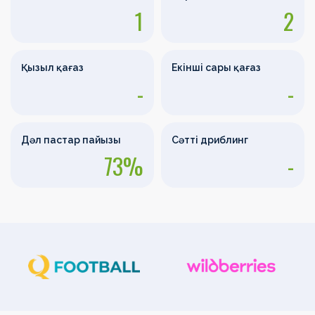
1
2
Қызыл қағаз
Екінші сары қағаз
-
-
Дәл пастар пайызы
Сәтті дриблинг
73%
-