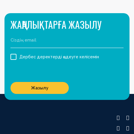
ЖАҢАЛЫҚТАРҒА ЖАЗЫЛУ
Дербес деректерді өңдеуге келісемін
Жазылу