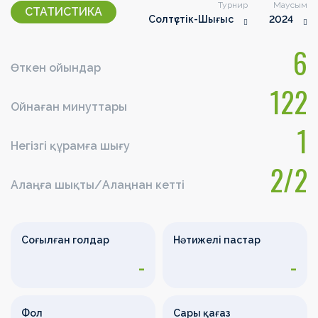
Турнир
Маусым
СТАТИСТИКА
Солтүстік-Шығыс
2024
6
Өткен ойындар
122
Ойнаған минуттары
1
Негізгі құрамға шығу
2/2
Алаңға шықты/Алаңнан кетті
Соғылған голдар
Нәтижелі пастар
-
-
Фол
Сары қағаз