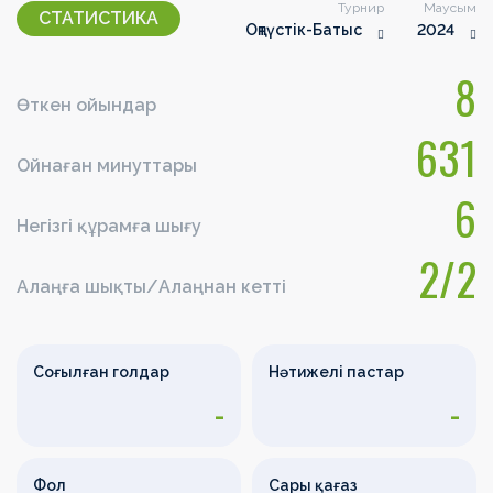
Турнир
Маусым
СТАТИСТИКА
Оңтүстік-Батыс
2024
8
Өткен ойындар
631
Ойнаған минуттары
6
Негізгі құрамға шығу
2/2
Алаңға шықты/Алаңнан кетті
Соғылған голдар
Нәтижелі пастар
-
-
Фол
Сары қағаз