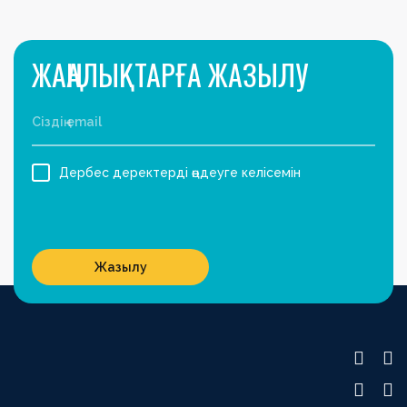
ЖАҢАЛЫҚТАРҒА ЖАЗЫЛУ
Дербес деректерді өңдеуге келісемін
Жазылу