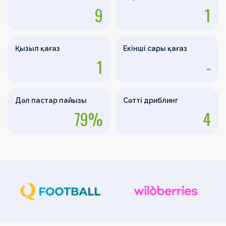
9
1
Қызыл қағаз
Екінші сары қағаз
1
-
Дәл пастар пайызы
Сәтті дриблинг
79%
4