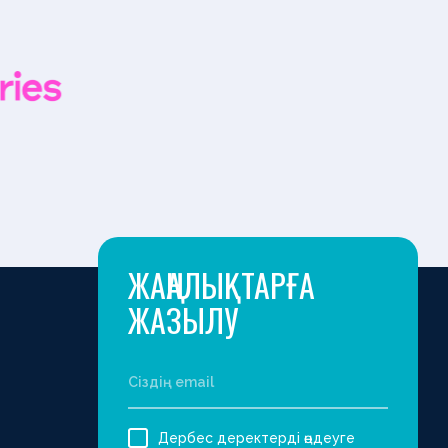
ЖАҢАЛЫҚТАРҒА
ЖАЗЫЛУ
Дербес деректерді өңдеуге