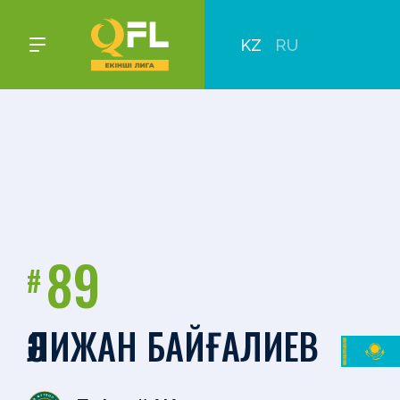
KZ
RU
89
#
ӘЛИЖАН БАЙҒАЛИЕВ