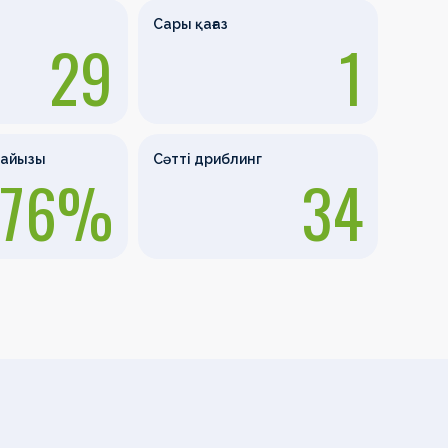
Сары қағаз
29
1
пайызы
Сәтті дриблинг
76%
34