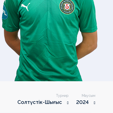
Турнир
Маусым
Солтүстік-Шығыс
2024