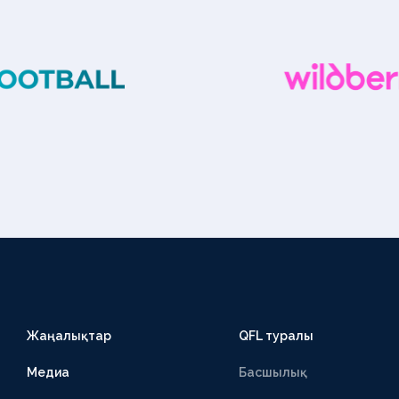
Жаңалықтар
QFL туралы
Медиа
Басшылық