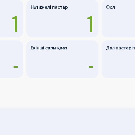
Нәтижелі пастар
Фол
1
1
Екінші сары қағаз
Дәл пастар 
-
-