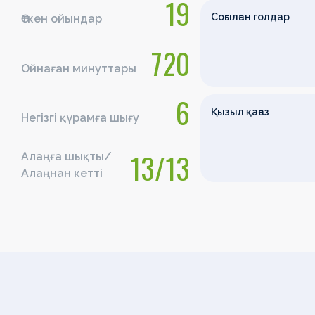
19
Соғылған голдар
Өткен ойындар
720
Ойнаған минуттары
6
Қызыл қағаз
Негізгі құрамға шығу
13/13
Алаңға шықты/
Алаңнан кетті