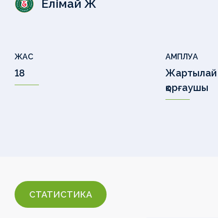
Елімай Ж
ЖАС
АМПЛУА
18
Жартылай
қорғаушы
СТАТИСТИКА