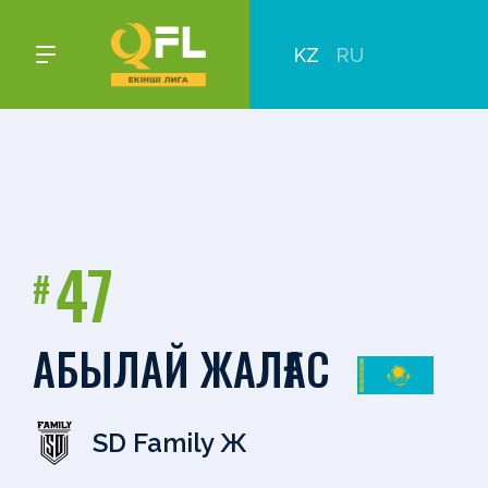
KZ
RU
47
#
АБЫЛАЙ ЖАЛҒАС
SD Family Ж