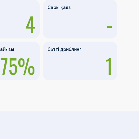
Сары қағаз
4
-
пайызы
Сәтті дриблинг
75%
1