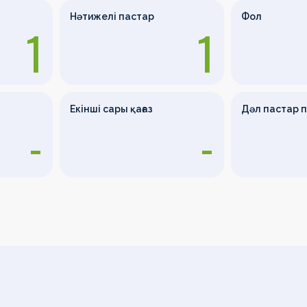
Нәтижелі пастар
Фол
1
1
Екінші сары қағаз
Дәл пастар 
-
-