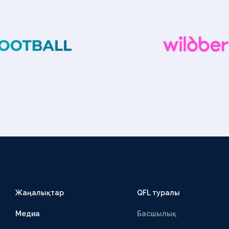
Жаңалықтар
QFL туралы
Медиа
Басшылық