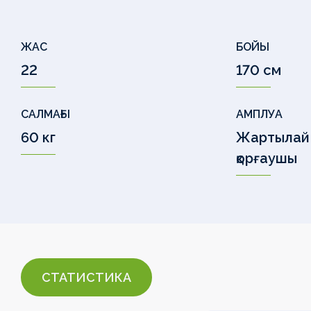
ЖАС
БОЙЫ
22
170 см
САЛМАҒЫ
АМПЛУА
60 кг
Жартылай
қорғаушы
СТАТИСТИКА