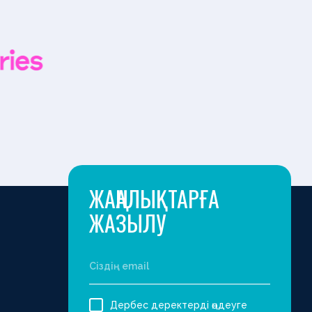
ЖАҢАЛЫҚТАРҒА
ЖАЗЫЛУ
Дербес деректерді өңдеуге