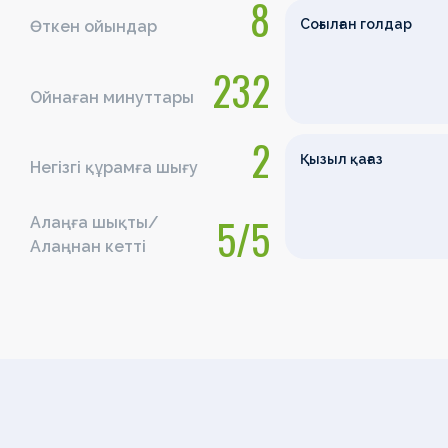
8
Соғылған голдар
Өткен ойындар
232
Ойнаған минуттары
2
Қызыл қағаз
Негізгі құрамға шығу
5/5
Алаңға шықты/
Алаңнан кетті