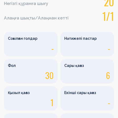
20
Негізгі құрамға шығу
1/1
Алаңға шықты/Алаңнан кетті
Соғылған голдар
Нәтижелі пастар
-
-
Фол
Сары қағаз
30
6
Қызыл қағаз
Екінші сары қағаз
1
-