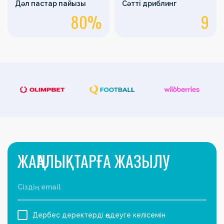
Дәл пастар пайызы
Сәтті дриблинг
80%
9
ЖАҢАЛЫҚТАРҒА ЖАЗЫЛУ
Дербес деректерді өңдеуге келісемін