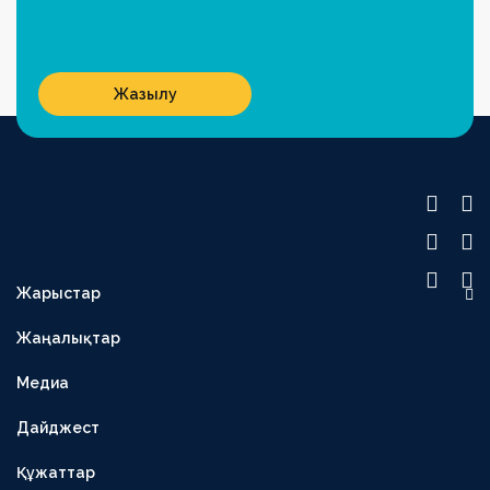
Жазылу
Жарыстар
OLIMPBET ПРЕМЬЕР-ЛИГА
Жаңалықтар
1XBET БІРІНШІ ЛИГА
Медиа
OLIMPBET КУБОК
ЕКІНШІ ЛИГА
Дайджест
OLIMPBET СУПЕРКУБОК
Құжаттар
ӘЙЕЛДЕР ЛИГАСЫ