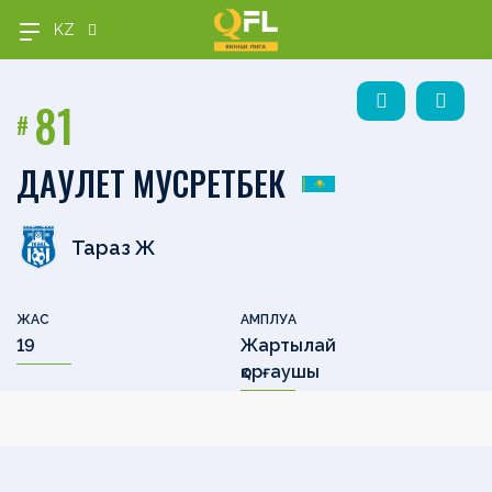
KZ
Нұрдәуле
Диас
81
#
OLIMPBET
1XBET
OLIMPBET
ЕКІНШІ
OLIMPBET
ӘЙЕЛДЕР
ӘЙЕЛДЕР
1ХВЕТ
Басшылық
ПРЕМЬЕР-
БІРІНШІ
КУБОК
ЛИГА
СУПЕРКУБОК
ЛИГАСЫ
КУБОГЫ
ЛИГА
ДАУЛЕТ МУСРЕТБЕК
ЛИГА
ЛИГА
КУБОГЫ
Жаңалықтар
Жаңалықтар
Жаңалықтар
Жаңалықтар
Жаңалықтар
Жаңалықтар
Жаңалықтар
Жаңалықтар
Күнтізбе
Күнтізбе
Күнтізбе
Күнтізбе
Күнтізбе
Тараз Ж
Күнтізбе
Күнтізбе
Күнтізбе
Турнир
Турнир
Турнир
Турнир
Турнир
Турнир
Турнир
кестесі
кестесі
кестесі
кестесі
кестесі
Турнир
ЖАС
АМПЛУА
кестесі
кестесі
кестесі
Клубтар
Клубтар
Клубтар
Клубтар
Клубтар
19
Жартылай
Клубтар
Клубтар
Клубтар
қорғаушы
Медиа
Медиа
Медиа
Медиа
Медиа
Медиа
Медиа
Медиа