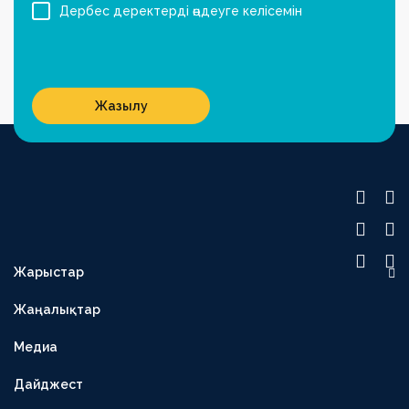
Дербес деректерді өңдеуге келісемін
Жазылу
Жарыстар
OLIMPBET ПРЕМЬЕР-ЛИГА
Жаңалықтар
1XBET БІРІНШІ ЛИГА
Медиа
OLIMPBET КУБОК
ЕКІНШІ ЛИГА
Дайджест
OLIMPBET СУПЕРКУБОК