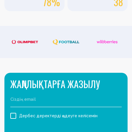
78%
38
ЖАҢАЛЫҚТАРҒА ЖАЗЫЛУ
Дербес деректерді өңдеуге келісемін