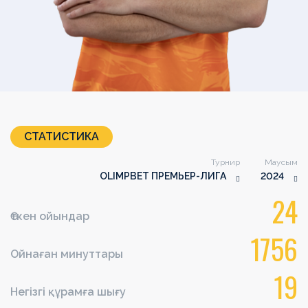
СТАТИСТИКА
Турнир
Маусым
OLIMPBET ПРЕМЬЕР-ЛИГА
2024
24
Өткен ойындар
1756
Ойнаған минуттары
19
Негізгі құрамға шығу