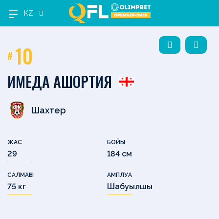
KZ
Дмитрий
Фили
10
#
OLIMPBET
1XBET
OLIMPBET
ЕКІНШІ
OLIMPBET
ӘЙЕЛДЕР
ӘЙЕЛДЕР
1ХВЕТ
Басшылық
ПРЕМЬЕР-
БІРІНШІ
КУБОК
ЛИГА
СУПЕРКУБОК
ЛИГАСЫ
КУБОГЫ
ЛИГА
ИМЕДА АШОРТИЯ
ЛИГА
ЛИГА
КУБОГЫ
Жаңалықтар
Жаңалықтар
Жаңалықтар
Жаңалықтар
Жаңалықтар
Жаңалықтар
Жаңалықтар
Жаңалықтар
Күнтізбе
Күнтізбе
Күнтізбе
Күнтізбе
Күнтізбе
Шахтер
Күнтізбе
Күнтізбе
Күнтізбе
Турнир
Турнир
Турнир
Турнир
Турнир
Турнир
Турнир
кестесі
кестесі
кестесі
кестесі
кестесі
Турнир
ЖАС
БОЙЫ
кестесі
кестесі
кестесі
Клубтар
Клубтар
Клубтар
Клубтар
Клубтар
29
184 см
Клубтар
Клубтар
Клубтар
Медиа
Медиа
Медиа
Медиа
Медиа
САЛМАҒЫ
АМПЛУА
Медиа
Медиа
Медиа
75 кг
Шабуылшы