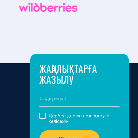
ЖАҢАЛЫҚТАРҒА
ЖАЗЫЛУ
Дербес деректерді өңдеуге
келісемін