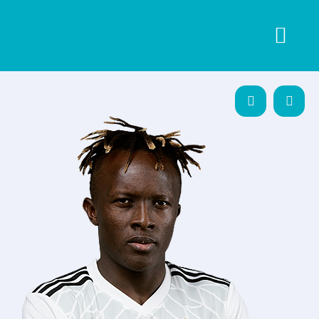
Матео Б
Жай