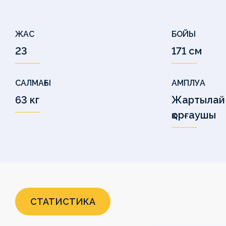
ЖАС
БОЙЫ
23
171 см
САЛМАҒЫ
АМПЛУА
63 кг
Жартылай
қорғаушы
СТАТИСТИКА