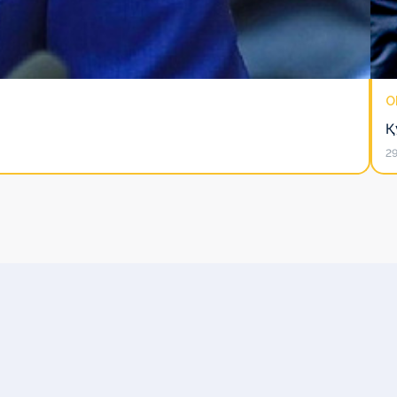
O
Қ
29