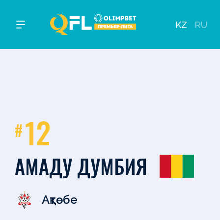
KZ
RU
12
#
АМАДУ ДУМБИЯ
Ақтөбе