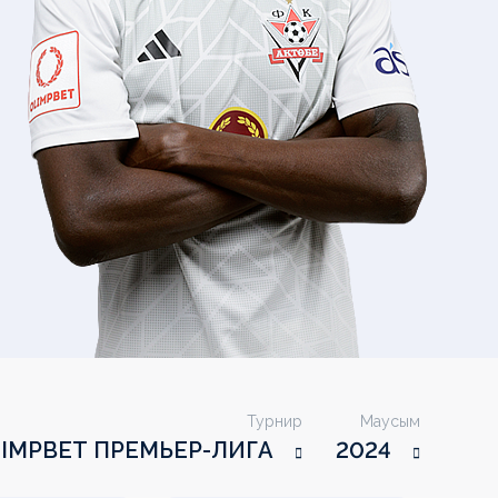
Турнир
Маусым
IMPBET ПРЕМЬЕР-ЛИГА
2024