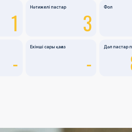
Нәтижелі пастар
Фол
1
3
Екінші сары қағаз
Дәл пастар 
-
-