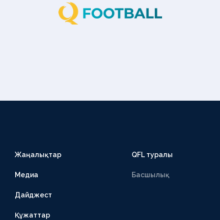
Жаңалықтар
QFL туралы
Медиа
Басшылық
Дайджест
Құжаттар