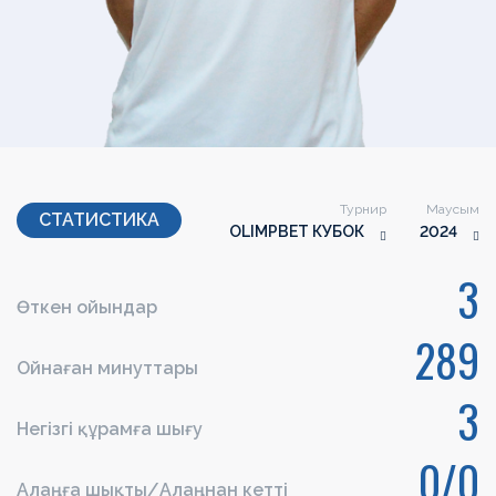
Турнир
Маусым
СТАТИСТИКА
OLIMPBET КУБОК
2024
3
Өткен ойындар
289
Ойнаған минуттары
3
Негізгі құрамға шығу
0/0
Алаңға шықты/Алаңнан кетті