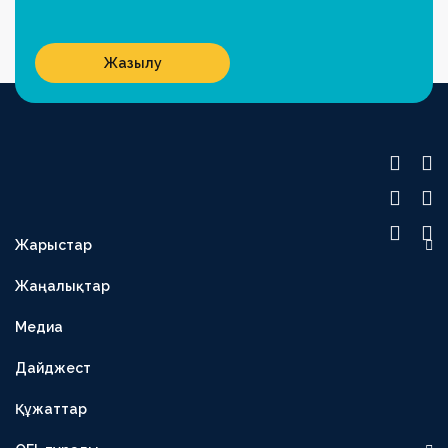
Жазылу
Жарыстар
OLIMPBET ПРЕМЬЕР-ЛИГА
Жаңалықтар
1XBET БІРІНШІ ЛИГА
Медиа
OLIMPBET КУБОК
ЕКІНШІ ЛИГА
Дайджест
OLIMPBET СУПЕРКУБОК
Құжаттар
ӘЙЕЛДЕР ЛИГАСЫ