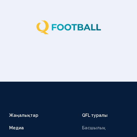
Жаңалықтар
QFL туралы
Медиа
Басшылық