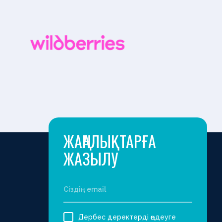
ЖАҢАЛЫҚТАРҒА
ЖАЗЫЛУ
Дербес деректерді өңдеуге