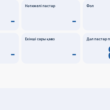
Нәтижелі пастар
Фол
-
-
Екінші сары қағаз
Дәл пастар 
-
-