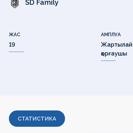
SD Family
ЖАС
АМПЛУА
19
Жартылай
қорғаушы
СТАТИСТИКА