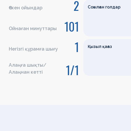
2
Соғылған голдар
Өткен ойындар
101
Ойнаған минуттары
1
Қызыл қағаз
Негізгі құрамға шығу
1/1
Алаңға шықты/
Алаңнан кетті