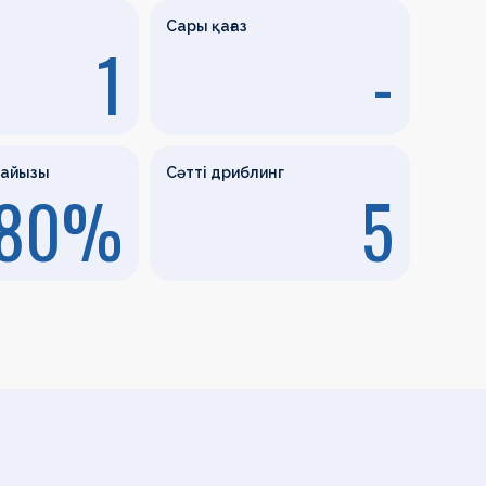
Сары қағаз
1
-
пайызы
Сәтті дриблинг
80%
5