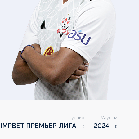
Турнир
Маусым
IMPBET ПРЕМЬЕР-ЛИГА
2024