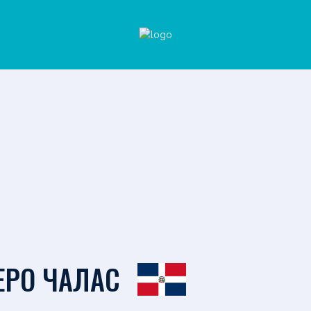
ЕРО ЧАЛАС