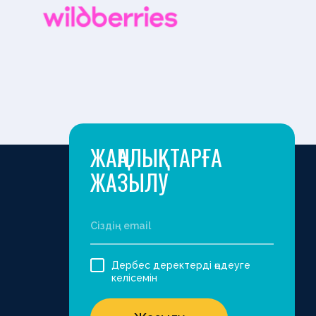
ЖАҢАЛЫҚТАРҒА
ЖАЗЫЛУ
Дербес деректерді өңдеуге
келісемін