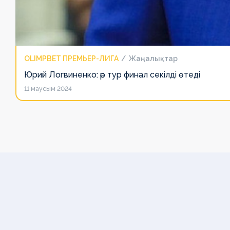
OLIMPBET ПРЕМЬЕР-ЛИГА
Жаңалықтар
Юрий Логвиненко: әр тур финал секілді өтеді
11 маусым 2024
OLIMPBET
1XBET
OLIMPBET
ЕКІНШІ
OLIMPBET
ӘЙЕЛДЕР
ӘЙЕЛДЕР
1ХВЕТ
Басшылық
ПРЕМЬЕР-
БІРІНШІ
КУБОК
ЛИГА
СУПЕРКУБОК
ЛИГАСЫ
КУБОГЫ
ЛИГА
ЛИГА
ЛИГА
КУБОГЫ
Жаңалықтар
Жаңалықтар
Жаңалықтар
Жаңалықтар
Жаңалықтар
Жаңалықтар
Жаңалықтар
Жаңалықтар
Күнтізбе
Күнтізбе
Күнтізбе
Күнтізбе
Күнтізбе
Күнтізбе
Күнтізбе
Күнтізбе
Турнир
Турнир
Турнир
Турнир
Турнир
Турнир
Турнир
кестесі
кестесі
кестесі
кестесі
кестесі
Турнир
кестесі
кестесі
кестесі