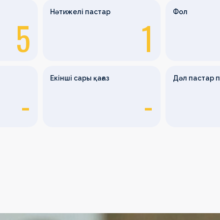
Нәтижелі пастар
Фол
5
1
Екінші сары қағаз
Дәл пастар 
-
-