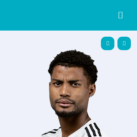
Богдан 
Арма