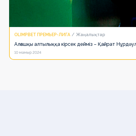
OLIMPBET ПРЕМЬЕР-ЛИГА
Жаңалықтар
Алғашқы алтылыққа кірсек дейміз – Қайрат Нұрдәу
10 мамыр 2024
OLIMPBET
1XBET
OLIMPBET
ЕКІНШІ
OLIMPBET
ӘЙЕЛДЕР
ӘЙЕЛДЕР
1ХВЕТ ЛИГА
Басшылық
ПРЕМЬЕР-
БІРІНШІ
КУБОК
ЛИГА
СУПЕРКУБОК
ЛИГАСЫ
КУБОГЫ
КУБОГЫ
ЛИГА
ЛИГА
Жаңалықтар
Жаңалықтар
Жаңалықтар
Жаңалықтар
Жаңалықтар
Жаңалықтар
Жаңалықтар
Жаңалықтар
Күнтізбе
Күнтізбе
Күнтізбе
Күнтізбе
Күнтізбе
Күнтізбе
Күнтізбе
Күнтізбе
Турнир
Турнир
Турнир
Турнир
Турнир
Турнир
Турнир
Турнир
кестесі
кестесі
кестесі
кестесі
кестесі
кестесі
кестесі
кестесі