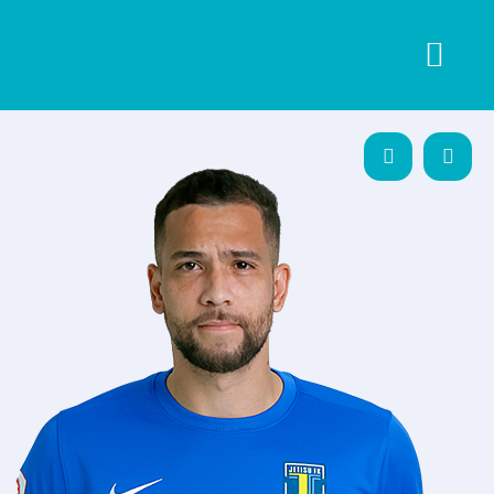
Орест К
Санж