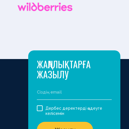
ЖАҢАЛЫҚТАРҒА
ЖАЗЫЛУ
Дербес деректерді өңдеуге
келісемін