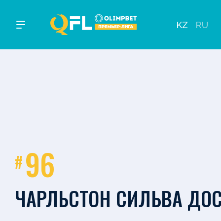
KZ
RU
96
#
ЧАРЛЬСТОН СИЛЬВА ДОС